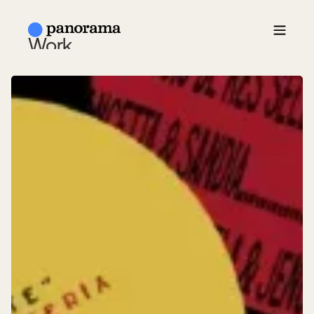
Work
About Us
Insigths
News
Contact
ESP /
EN