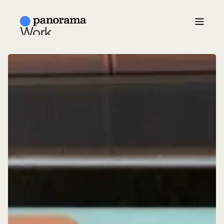
Work
About Us
Insigths
News
Contact
ESP /
EN